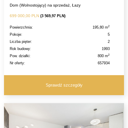
Dom (Wolnostojący) na sprzedaż, Łazy
699 000,00 PLN
(3 569,97 PLN)
2
Powierzchnia:
195,80 m
Pokoje:
5
Liczba pięter:
2
Rok budowy:
1993
2
Pow. działki:
800 m
Nr oferty:
657934
Sprawdź szczegóły