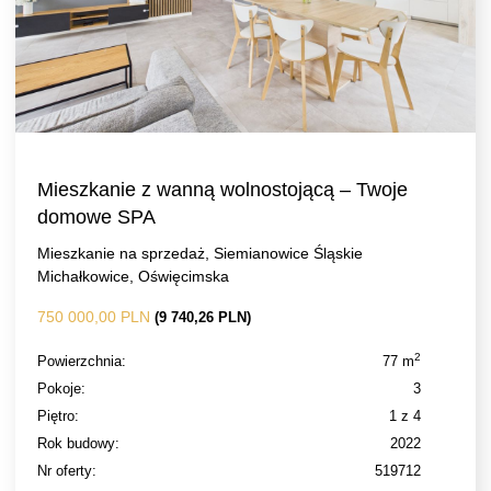
Mieszkanie z wanną wolnostojącą – Twoje
domowe SPA
Mieszkanie na sprzedaż, Siemianowice Śląskie
Michałkowice, Oświęcimska
750 000,00 PLN
(9 740,26 PLN)
2
Powierzchnia:
77 m
Pokoje:
3
Piętro:
1 z 4
Rok budowy:
2022
Nr oferty:
519712