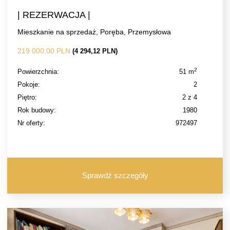
| REZERWACJA |
Mieszkanie na sprzedaż, Poręba, Przemysłowa
219 000,00 PLN
(4 294,12 PLN)
2
Powierzchnia:
51 m
Pokoje:
2
Piętro:
2 z 4
Rok budowy:
1980
Nr oferty:
972497
Sprawdź szczegóły