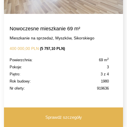
Nowoczesne mieszkanie 69 m²
Mieszkanie na sprzedaż, Myszków, Sikorskiego
400 000,00 PLN
(5 797,10 PLN)
2
Powierzchnia:
69 m
Pokoje:
3
Piętro:
3 z 4
Rok budowy:
1980
Nr oferty:
919636
Sprawdź szczegóły