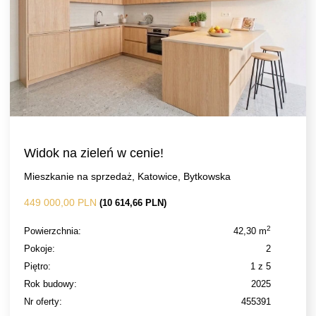
Widok na zieleń w cenie!
Mieszkanie na sprzedaż, Katowice, Bytkowska
449 000,00 PLN
(10 614,66 PLN)
2
Powierzchnia:
42,30 m
Pokoje:
2
Piętro:
1 z 5
Rok budowy:
2025
Nr oferty:
455391