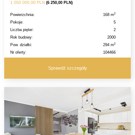
1 050 000,00 PLN
(6 250,00 PLN)
2
Powierzchnia:
168 m
Pokoje:
5
Liczba pięter:
2
Rok budowy:
2000
2
Pow. działki:
294 m
Nr oferty:
104466
Sprawdź szczegóły