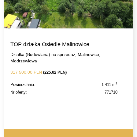
TOP działka Osiedle Malinowice
Działka (Budowlana) na sprzedaż, Malinowice,
Modrzewiowa
317 500,00 PLN
(225,02 PLN)
2
Powierzchnia:
1 411 m
Nr oferty:
771710