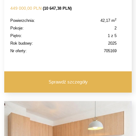
449 000,00 PLN
(10 647,38 PLN)
2
Powierzchnia:
42,17 m
Pokoje:
2
Piętro:
1 z 5
Rok budowy:
2025
Nr oferty:
705169
Sprawdź szczegóły