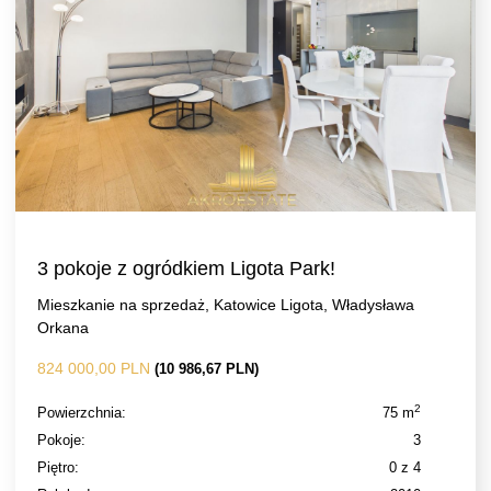
3 pokoje z ogródkiem Ligota Park!
Mieszkanie na sprzedaż, Katowice Ligota, Władysława
Orkana
824 000,00 PLN
(10 986,67 PLN)
2
Powierzchnia:
75 m
Pokoje:
3
Piętro:
0 z 4