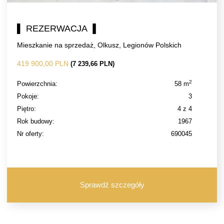
▌ REZERWACJA ▐
Mieszkanie na sprzedaż, Olkusz, Legionów Polskich
419 900,00 PLN
(7 239,66 PLN)
2
Powierzchnia:
58 m
Pokoje:
3
Piętro:
4 z 4
Rok budowy:
1967
Nr oferty:
690045
Sprawdź szczegóły