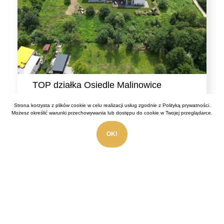
TOP działka Osiedle Malinowice
Działka (Budowlana) na sprzedaż, Malinowice,
Strona korzysta z plików cookie w celu realizacji usług zgodnie z
Polityką prywatności
.
Modrzewiowa
Możesz określić warunki przechowywania lub dostępu do cookie w Twojej przeglądarce.
2
Powierzchnia:
1 411 m
OK!
Numer oferty:
771710
317 500,00 PLN
(225,02 PLN)
Sprawdź szczegóły